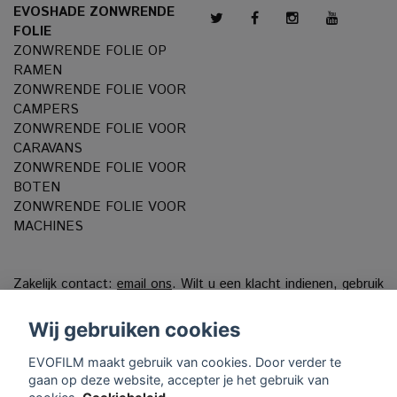
EVOSHADE ZONWRENDE
FOLIE
ZONWRENDE FOLIE OP
RAMEN
ZONWRENDE FOLIE VOOR
CAMPERS
ZONWRENDE FOLIE VOOR
CARAVANS
ZONWRENDE FOLIE VOOR
BOTEN
ZONWRENDE FOLIE VOOR
MACHINES
Zakelijk contact:
email ons
. Wilt u een klacht indienen, gebruik
dan ons
Klachtenportaal
Wij gebruiken cookies
VAT reg. 556808-9659 EVO International AB, Norra
Ljunggatan 16, 252 28 Helsingborg, Sweden.
EVOFILM maakt gebruik van cookies. Door verder te
gaan op deze website, accepter je het gebruik van