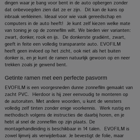
dingen waar je bang voor bent in de auto opbergen zonder
dat onbevoegden zien dat ze er zijn.
Dit kan de kans op
inbraak verkleinen.
Ideaal voor wie vaak gereedschap en
computers in de auto heeft!
Je kunt zelf kiezen welke mate
van toning je op de zonnefilm wilt. We bieden vier varianten:
zwart, donker, rook en ijs.
De donkerste gradiënt, zwart,
geeft in feite een volledig transparante auto.
EVOFILM
heeft geen invloed op het zicht, ook niet als het buiten
donker is, en je kunt de ramen natuurlijk gewoon op en neer
trekken zoals je gewend bent.
Getinte ramen met een perfecte pasvorm
EVOFILM is een voorgesneden dunne zonnefilm gemaakt van
zacht PVC.
Hierdoor is hij zeer eenvoudig te monteren op
de autoruiten. Met andere woorden, u kunt de vensters
volledig zelf tinten zonder enige voorkennis.
Werk rustig en
methodisch volgens de instructies die daarbij horen, en je
hebt al snel de zonnefilm op zijn plaats.
De
montagehandleiding is beschikbaar in 14 talen.
EVOFILM is
zowel lijmvrij als verwijderbaar. Je bevestigt de folie, maar