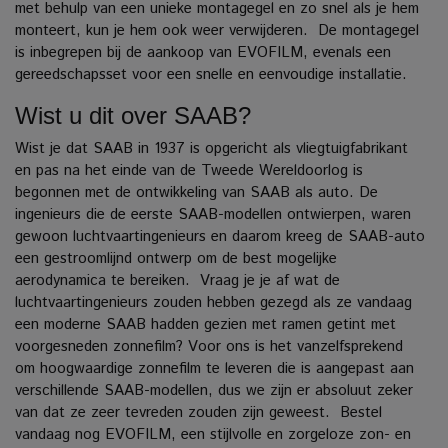
met behulp van een unieke montagegel en zo snel als je hem
monteert, kun je hem ook weer verwijderen.
De montagegel
is inbegrepen bij de aankoop van EVOFILM, evenals een
gereedschapsset voor een snelle en eenvoudige installatie.
Wist u dit over SAAB?
Wist je dat SAAB in 1937 is opgericht als vliegtuigfabrikant
en pas na het einde van de Tweede Wereldoorlog is
begonnen met de ontwikkeling van SAAB als auto.
De
ingenieurs die de eerste SAAB-modellen ontwierpen, waren
gewoon luchtvaartingenieurs en daarom kreeg de SAAB-auto
een gestroomlijnd ontwerp om de best mogelijke
aerodynamica te bereiken.
Vraag je je af wat de
luchtvaartingenieurs zouden hebben gezegd als ze vandaag
een moderne SAAB hadden gezien met ramen getint met
voorgesneden zonnefilm? Voor ons is het vanzelfsprekend
om hoogwaardige zonnefilm te leveren die is aangepast aan
verschillende SAAB-modellen, dus we zijn er absoluut zeker
van dat ze zeer tevreden zouden zijn geweest.
Bestel
vandaag nog EVOFILM, een stijlvolle en zorgeloze zon- en