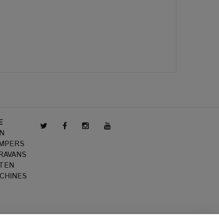
E
N
AMPERS
RAVANS
TEN
CHINES