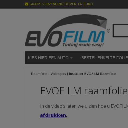
GRATIS VERZENDING BOVEN 132 EURO
KIES HIER EEN AUTO
BESTEL ENKELTE FOLI
Raamfolie
›
Videogids | Installeer EVOFILM Raamfolie
EVOFILM raamfoli
In de video's laten we u zien hoe u EVOFILM
afdrukken
.