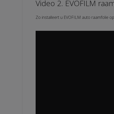
Video 2. EVOFILM raam
Zo installeert u EVOFILM auto raamfolie op