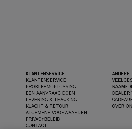
KLANTENSERVICE
ANDERE
KLANTENSERVICE
VEELGE
PROBLEEMOPLOSSING
RAAMFOL
EEN AANVRAAG DOEN
DEALER
LEVERING & TRACKING
CADEAU
KLACHT & RETOUR
OVER O
ALGEMENE VOORWAARDEN
PRIVACYBELEID
CONTACT