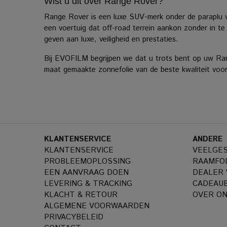
Wist u dit over Range Rover?
Range Rover is een luxe SUV-merk onder de paraplu 
een voertuig dat off-road terrein aankon zonder in te
geven aan luxe, veiligheid en prestaties.
Bij EVOFILM begrijpen we dat u trots bent op uw Rang
maat gemaakte zonnefolie van de beste kwaliteit voor
KLANTENSERVICE
ANDERE
KLANTENSERVICE
VEELGE
PROBLEEMOPLOSSING
RAAMFOL
EEN AANVRAAG DOEN
DEALER
LEVERING & TRACKING
CADEAU
KLACHT & RETOUR
OVER O
ALGEMENE VOORWAARDEN
PRIVACYBELEID