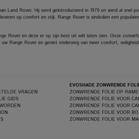
van Land Rover.
Hij werd geïntroduceerd in 1970 en werd al snel p
 leveren op comfort en stijl. Range Rover is sindsdien een populair
e Rover en deze er op zijn best uit wilt laten zien.
Onze zonnefol
 uw Range Rover en geniet onderweg van meer comfort, veiligheid e
EVOSHADE ZONWRENDE FOLI
STELDE VRAGEN
ZONWRENDE FOLIE OP RAME
IE GIDS
ZONWRENDE FOLIE VOOR C
 WORDEN
ZONWRENDE FOLIE VOOR CA
BON
ZONWRENDE FOLIE VOOR BO
NS
ZONWRENDE FOLIE VOOR MA