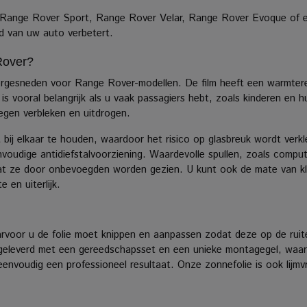
 - Range Rover Sport, Range Rover Velar, Range Rover Evoque of
eid van uw auto verbetert.
Rover?
orgesneden voor Range Rover-modellen.
De film heeft een warmter
 vooral belangrijk als u vaak passagiers hebt, zoals kinderen en hui
egen verbleken en uitdrogen.
 bij elkaar te houden, waardoor het risico op glasbreuk wordt ver
voudige antidiefstalvoorziening.
Waardevolle spullen, zoals comput
t ze door onbevoegden worden gezien. U kunt ook de mate van kleu
 en uiterlijk.
rvoor u de folie moet knippen en aanpassen zodat deze op de ruit
eleverd met een gereedschapsset en een unieke montagegel, waardo
nvoudig een professioneel resultaat. Onze zonnefolie is ook lijmvri