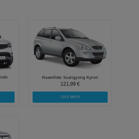
ando
Raamfolie Ssangyong Kyron
121,99 €
LEES MEER