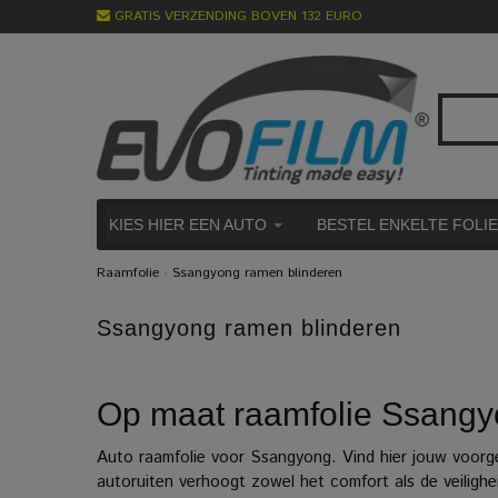
GRATIS VERZENDING BOVEN 132 EURO
KIES HIER EEN AUTO
BESTEL ENKELTE FOLI
Raamfolie
›
Ssangyong ramen blinderen
Ssangyong ramen blinderen
Op maat raamfolie Ssangyo
Auto raamfolie voor Ssangyong. Vind hier jouw voorg
autoruiten verhoogt zowel het comfort als de veiligh