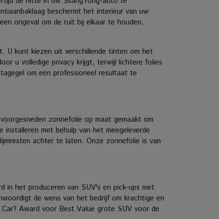
rtijd de hitte in uw SsangYong-auto te
antiaanbaklaag beschermt het interieur van uw
een ongeval om de ruit bij elkaar te houden,
. U kunt kiezen uit verschillende tinten om het
u volledige privacy krijgt, terwijl lichtere folies
tagegel om een professioneel resultaat te
ze voorgesneden zonnefolie op maat gemaakt om
te installeren met behulp van het meegeleverde
ijmresten achter te laten.
Onze zonnefolie is van
rd in het produceren van SUV's en pick-ups met
woordigt de wens van het bedrijf om krachtige en
t Car? Award voor Best Value grote SUV voor de