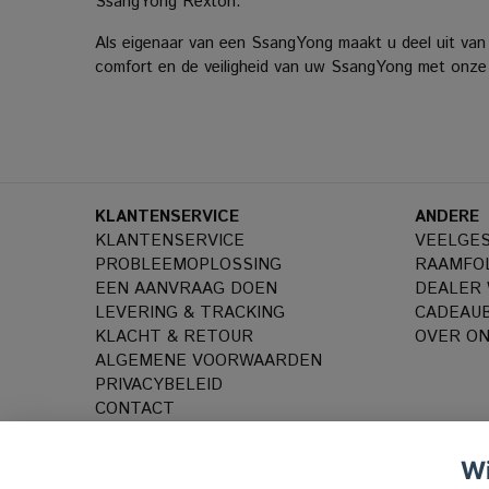
SsangYong Rexton.
Als eigenaar van een SsangYong maakt u deel uit van e
comfort en de veiligheid van uw SsangYong met onz
KLANTENSERVICE
ANDERE
KLANTENSERVICE
VEELGE
PROBLEEMOPLOSSING
RAAMFOL
EEN AANVRAAG DOEN
DEALER
LEVERING & TRACKING
CADEAU
KLACHT & RETOUR
OVER O
ALGEMENE VOORWAARDEN
PRIVACYBELEID
CONTACT
Wi
Zakelijk c