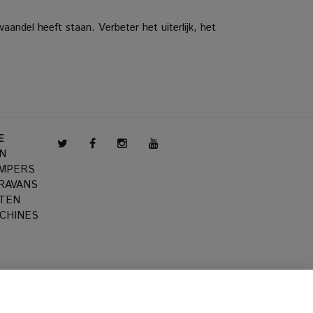
 vaandel heeft staan.
Verbeter het uiterlijk, het
E
N
AMPERS
RAVANS
TEN
CHINES
tenportaal