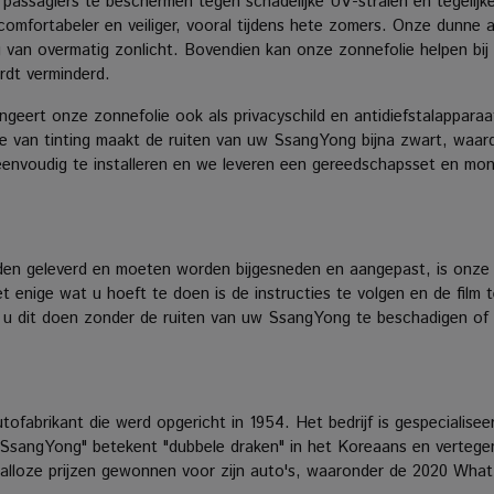
ssagiers te beschermen tegen schadelijke UV-stralen en tegelijke
comfortabeler en veiliger, vooral tijdens hete zomers. Onze dunne 
 van overmatig zonlicht.
Bovendien kan onze zonnefolie helpen bij 
rdt verminderd.
ert onze zonnefolie ook als privacyschild en antidiefstalapparaat
van tinting maakt de ruiten van uw SsangYong bijna zwart, waardoor 
 eenvoudig te installeren en we leveren een gereedschapsset en mon
worden geleverd en moeten worden bijgesneden en aangepast, is on
t enige wat u hoeft te doen is de instructies te volgen en de film 
nt u dit doen zonder de ruiten van uw SsangYong te beschadigen of l
abrikant die werd opgericht in 1954. Het bedrijf is gespecialisee
SsangYong" betekent "dubbele draken" in het Koreaans en vertegen
alloze prijzen gewonnen voor zijn auto's, waaronder de 2020 Wha