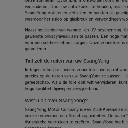
Onze zonnefilm, EVOFILM, is ontworpen om u en uw pa
verminderen.
Door uw auto koeler te houden, reist u 
SsangYong ook tegen verbleken en barsten als gevolg
waardoor het risico op glasbreuk en verwondingen wo
Naast het bieden van warmte- en UV-bescherming, funge
gewenste privacyniveau aan te passen.
Een hoge mate 
voor een subtieler effect zorgen. Onze zonnefolie is
garanderen.
Tint zelf de ruiten van uw SsangYong
In tegenstelling tot andere zonnefolies die op rol 
precies op de ruiten van uw SsangYong te passen.
He
gereedschap. Als u de folie ooit wilt verwijderen, ku
hoge kwaliteit, lijmvrij en verwijderbaar.
Wist u dit over SsangYong?
SsangYong Motor Company is een Zuid-Koreaanse autof
unieke ontwerpen en offroad-capaciteiten. De naam "
dynamische voertuigen te creëren.
SsangYong heeft t