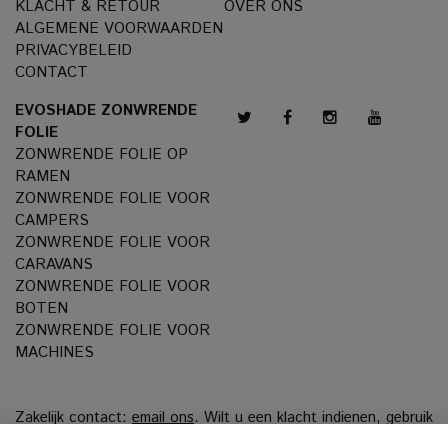
KLACHT & RETOUR
OVER ONS
ALGEMENE VOORWAARDEN
PRIVACYBELEID
CONTACT
EVOSHADE ZONWRENDE
FOLIE
ZONWRENDE FOLIE OP
RAMEN
ZONWRENDE FOLIE VOOR
CAMPERS
ZONWRENDE FOLIE VOOR
CARAVANS
ZONWRENDE FOLIE VOOR
BOTEN
ZONWRENDE FOLIE VOOR
MACHINES
Zakelijk contact:
email ons
. Wilt u een klacht indienen, gebruik
dan ons
Klachtenportaal