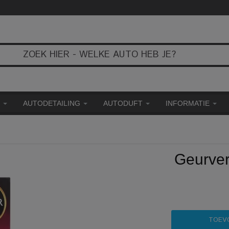
E
AUTODETAILING
AUTODUFT
INFORMATIE
Geurve