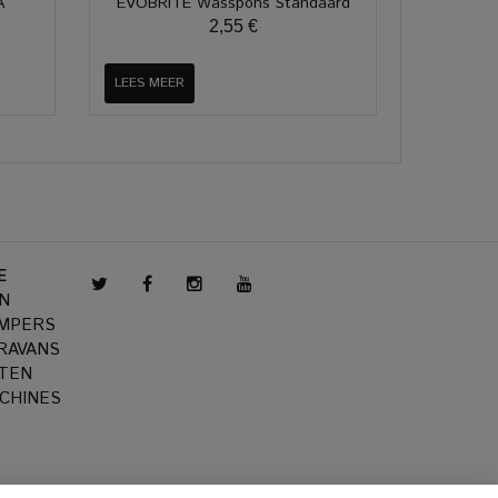
A
EVOBRITE Wasspons Standaard
2,55 €
LEES MEER
E
N
AMPERS
RAVANS
TEN
CHINES