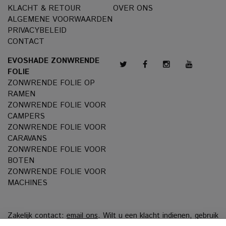
KLACHT & RETOUR
OVER ONS
ALGEMENE VOORWAARDEN
PRIVACYBELEID
CONTACT
EVOSHADE ZONWRENDE
FOLIE
ZONWRENDE FOLIE OP
RAMEN
ZONWRENDE FOLIE VOOR
CAMPERS
ZONWRENDE FOLIE VOOR
CARAVANS
ZONWRENDE FOLIE VOOR
BOTEN
ZONWRENDE FOLIE VOOR
MACHINES
Zakelijk contact:
email ons
. Wilt u een klacht indienen, gebruik