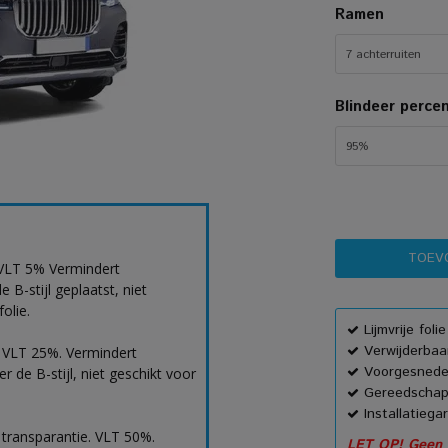
Ramen
7 achterruiten
Blindeer perce
95%
 VLT 5% Vermindert
B-stijl geplaatst, niet
olie.
Lijmvrije foli
Verwijderbaar
. VLT 25%. Vermindert
Voorgesnede
 de B-stijl, niet geschikt voor
Gereedschap
Installatiega
 transparantie. VLT 50%.
LET OP! Geen h