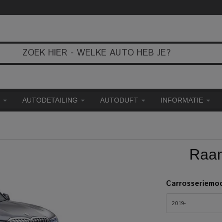
E
AUTODETAILING
AUTODUFT
INFORMATIE
Raam
Carrosseriemo
2019-