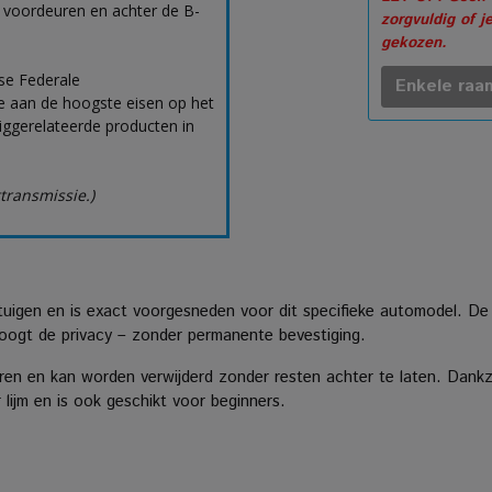
 voordeuren en achter de B-
zorgvuldig of j
gekozen.
se Federale
Enkele raam
 aan de hoogste eisen op het
uiggerelateerde producten in
ttransmissie.)
rtuigen en is exact voorgesneden voor dit specifieke automodel. De
rhoogt de privacy – zonder permanente bevestiging.
en en kan worden verwijderd zonder resten achter te laten. Dankzij
ijm en is ook geschikt voor beginners.