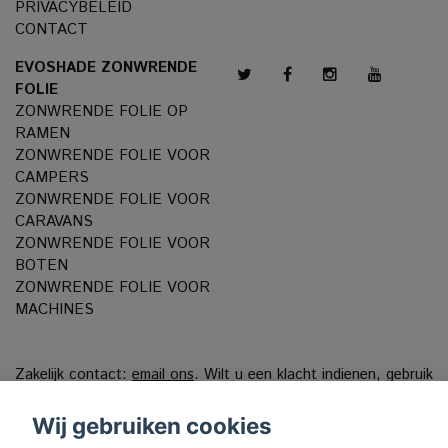
PRIVACYBELEID
CONTACT
EVOSHADE ZONWRENDE
FOLIE
ZONWRENDE FOLIE OP
RAMEN
ZONWRENDE FOLIE VOOR
CAMPERS
ZONWRENDE FOLIE VOOR
CARAVANS
ZONWRENDE FOLIE VOOR
BOTEN
ZONWRENDE FOLIE VOOR
MACHINES
Zakelijk contact:
email ons
. Wilt u een klacht indienen, gebruik
dan ons
Klachtenportaal
Wij gebruiken cookies
VAT reg. 556808-9659 EVO International AB, Norra