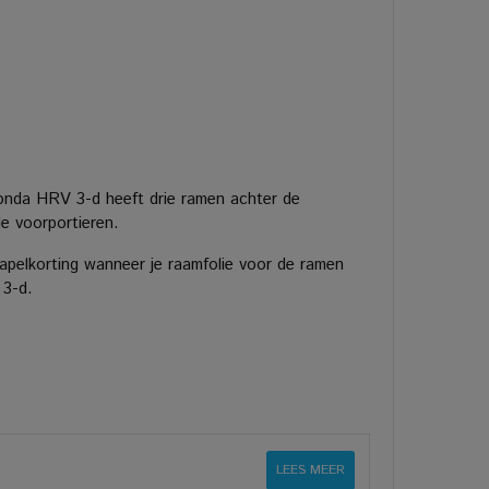
onda HRV 3-d heeft drie ramen achter de
de voorportieren.
apelkorting wanneer je raamfolie voor de ramen
 3-d.
LEES MEER