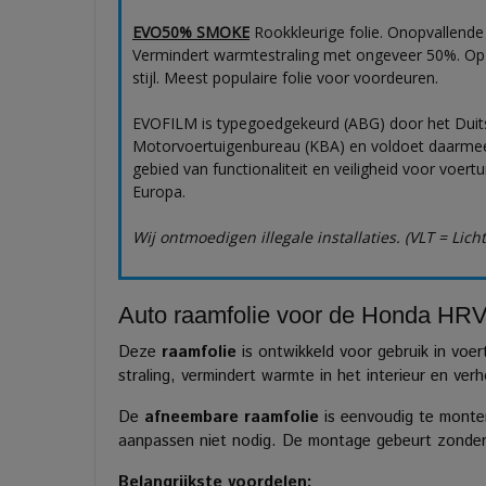
EVO50% SMOKE
Rookkleurige folie. Onopvallende
Vermindert warmtestraling met ongeveer 50%. Op
stijl. Meest populaire folie voor voordeuren.
EVOFILM is typegoedgekeurd (ABG) door het Duit
Motorvoertuigenbureau (KBA) en voldoet daarmee
gebied van functionaliteit en veiligheid voor voert
Europa.
Wij ontmoedigen illegale installaties. (VLT = Lich
Auto raamfolie voor de Honda HRV
Deze
raamfolie
is ontwikkeld voor gebruik in voe
straling, vermindert warmte in het interieur en ve
De
afneembare raamfolie
is eenvoudig te monter
aanpassen niet nodig. De montage gebeurt zonder l
Belangrijkste voordelen: