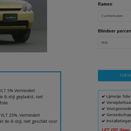
Ramen
3 achterruiten
Blindeer perce
95%
 VLT 5% Vermindert
Lijmvrije foli
B-stijl geplaatst, niet
Verwijderbaar
olie.
Voorgesnede
Gereedschap
. VLT 25%. Vermindert
Installatiega
 de B-stijl, niet geschikt voor
LET OP! Geen h