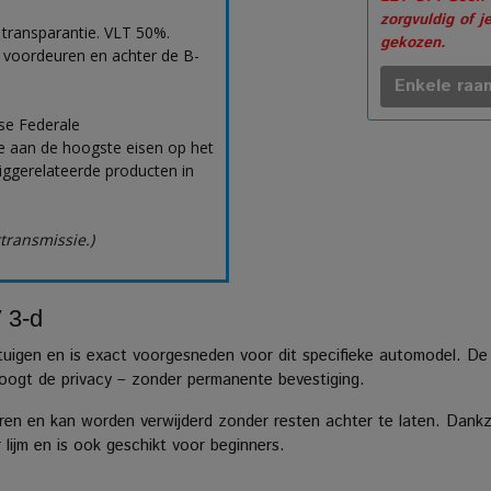
zorgvuldig of j
 transparantie. VLT 50%.
gekozen.
 voordeuren en achter de B-
Enkele raam
se Federale
 aan de hoogste eisen op het
uiggerelateerde producten in
ttransmissie.)
 3-d
rtuigen en is exact voorgesneden voor dit specifieke automodel. De
rhoogt de privacy – zonder permanente bevestiging.
en en kan worden verwijderd zonder resten achter te laten. Dankzij
ijm en is ook geschikt voor beginners.