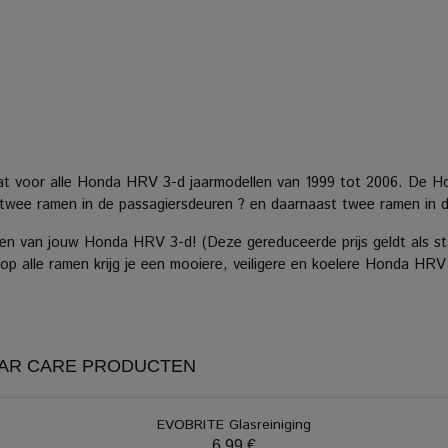
at voor alle Honda HRV 3-d jaarmodellen van 1999 tot 2006. De H
en twee ramen in de passagiersdeuren ? en daarnaast twee ramen in 
en van jouw Honda HRV 3-d! (Deze gereduceerde prijs geldt als st
op alle ramen krijg je een mooiere, veiligere en koelere Honda HRV
CAR CARE PRODUCTEN
EVOBRITE Glasreiniging
6,99 €