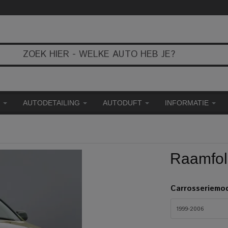
E
AUTODETAILING
AUTODUFT
INFORMATIE
Raamfol
Carrosseriemo
1999-2006