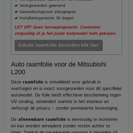
Voorgesneden geleverd
Gereedschapsset inbegrepen
Installatiegarantie 30 dagen
LET OP! Geen herroepingsrecht. Controleer
zorgvuldig of je het juiste bodymodel hebt gekozen.
Enkele raamfolie bestellen klik hier
Auto raamfolie voor de Mitsubishi
L200
Deze
raamfolie
is ontwikkeld voor gebruik in
voertuigen en is exact voorgesneden voor dit specifieke
automodel. De folie biedt effectieve bescherming tegen
UV-straling, vermindert warmte in het interieur en
verhoogt de privacy – zonder permanente bevestiging.
De
afneembare raamfolie
is eenvoudig te monteren
en kan worden verwijderd zonder resten achter te
laten. Dankzij de nauwkeurige pasvorm is bijsnijden of