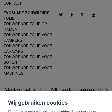
CONTACT
EVOSHADE ZONWRENDE
FOLIE
ZONWRENDE FOLIE OP
RAMEN
ZONWRENDE FOLIE VOOR
CAMPERS
ZONWRENDE FOLIE VOOR
CARAVANS
ZONWRENDE FOLIE VOOR
BOTEN
ZONWRENDE FOLIE VOOR
MACHINES
Zakelijk contact:
email ons
. Wilt u een klacht indienen, gebruik
dan ons
Klachtenportaal
Wij gebruiken cookies
VAT reg. 556808-9659 EVO International AB, Norra
Ljunggatan 16, 252 28 Helsingborg, Sweden.
EVOFILM maakt gebruik van cookies. Door verder te