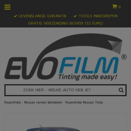
0
LEVENSLANGE GARANTIE
TOOLS INBEGREPEN
GRATIS VERZENDING BOVEN 132 EURO
Raamfolie
›
Nissan ramen blinderen
›
Raamfolie Nissan Tiida