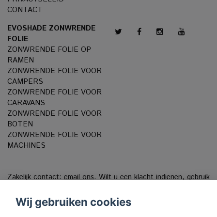
CONTACT
EVOSHADE ZONWRENDE
FOLIE
ZONWRENDE FOLIE OP
RAMEN
ZONWRENDE FOLIE VOOR
CAMPERS
ZONWRENDE FOLIE VOOR
CARAVANS
ZONWRENDE FOLIE VOOR
BOTEN
ZONWRENDE FOLIE VOOR
MACHINES
Zakelijk contact:
email ons
. Wilt u een klacht indienen, gebruik
dan ons
Klachtenportaal
Wij gebruiken cookies
VAT reg. 556808-9659 EVO International AB, Norra