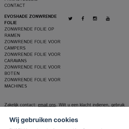
CONTACT
EVOSHADE ZONWRENDE
FOLIE
ZONWRENDE FOLIE OP
RAMEN
ZONWRENDE FOLIE VOOR
CAMPERS
ZONWRENDE FOLIE VOOR
CARAVANS
ZONWRENDE FOLIE VOOR
BOTEN
ZONWRENDE FOLIE VOOR
MACHINES
Zakelijk contact:
email ons
. Wilt u een klacht indienen, gebruik
dan ons
Klachtenportaal
Wij gebruiken cookies
VAT reg. 556808-9659 EVO International AB, Norra