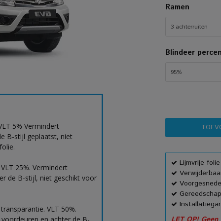
Ramen
3 achterruiten
Blindeer perce
95%
 VLT 5% Vermindert
B-stijl geplaatst, niet
olie.
Lijmvrije foli
. VLT 25%. Vermindert
Verwijderbaar
 de B-stijl, niet geschikt voor
Voorgesnede
Gereedschap
Installatiega
 transparantie. VLT 50%.
 voordeuren en achter de B-
LET OP! Geen h