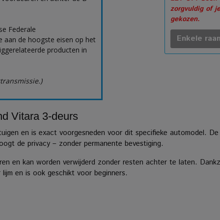
zorgvuldig of j
gekozen.
se Federale
Enkele raam
 aan de hoogste eisen op het
uiggerelateerde producten in
ttransmissie.)
d Vitara 3-deurs
rtuigen en is exact voorgesneden voor dit specifieke automodel. De
rhoogt de privacy – zonder permanente bevestiging.
en en kan worden verwijderd zonder resten achter te laten. Dankzij
ijm en is ook geschikt voor beginners.