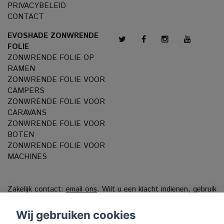
PRIVACYBELEID
CONTACT
EVOSHADE ZONWRENDE
FOLIE
ZONWRENDE FOLIE OP
RAMEN
ZONWRENDE FOLIE VOOR
CAMPERS
ZONWRENDE FOLIE VOOR
CARAVANS
ZONWRENDE FOLIE VOOR
BOTEN
ZONWRENDE FOLIE VOOR
MACHINES
Zakelijk contact:
email ons
. Wilt u een klacht indienen, gebruik
dan ons
Klachtenportaal
Wij gebruiken cookies
VAT reg. 556808-9659 EVO International AB, Norra